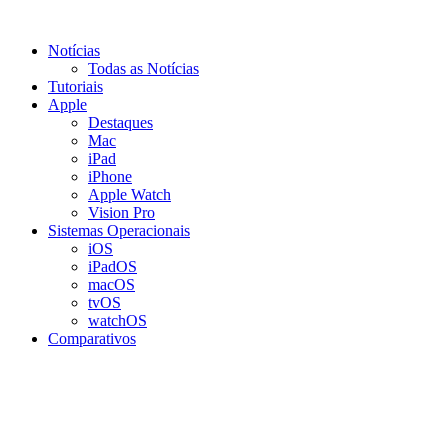
Notícias
Todas as Notícias
Tutoriais
Apple
Destaques
Mac
iPad
iPhone
Apple Watch
Vision Pro
Sistemas Operacionais
iOS
iPadOS
macOS
tvOS
watchOS
Comparativos