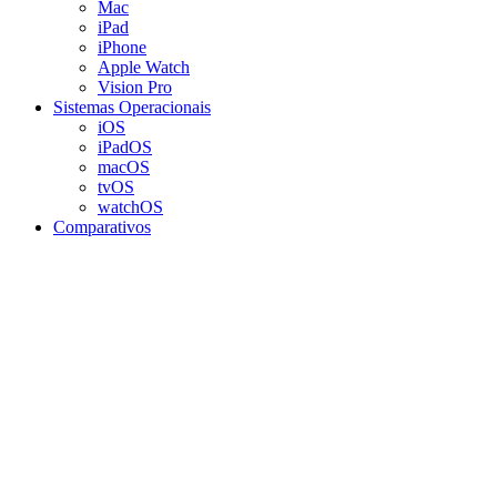
Mac
iPad
iPhone
Apple Watch
Vision Pro
Sistemas Operacionais
iOS
iPadOS
macOS
tvOS
watchOS
Comparativos