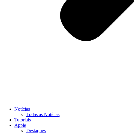
Notícias
Todas as Notícias
Tutoriais
Apple
Destaques