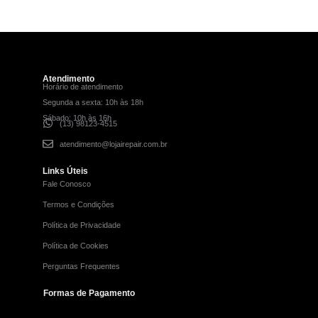
Atendimento
Horário de atendimento
Segunda a sexta: 10h às 18h
Sábado: 10h às 16h
(13) 98123-4515
atendimento@lojairepair.com.br
Links Úteis
Fale Conosco
Termos e Condições
Política de Privacidade
Política de Cookies
Perguntas Frequentes
Formas de Pagamento