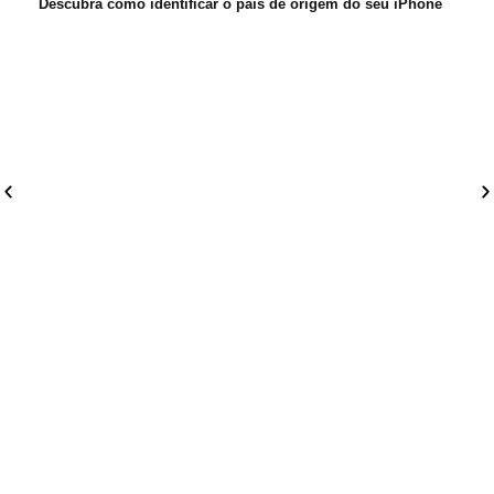
Descubra como identificar o país de origem do seu iPhone
iOS