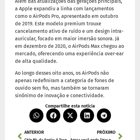
Além das atualizações das gerações principais,
a Apple expandiu a linha com lançamentos
como o AirPods Pro, apresentado em outubro
de 2019. Este modelo premium trouxe
cancelamento ativo de ruído e um design intra-
auricular, focado em maior imersão sonora. Já
em dezembro de 2020, o AirPods Max chegou ao
mercado, oferecendo uma experiência over-ear
de alta qualidade.
Ao longo desses oito anos, os AirPods não
apenas redefiniram a categoria de fones de
ouvido sem fio, mas também se tornaram
sinônimo de inovação e conectividade.
Compartilhe esta notícia
ANTERIOR
PRÓXIMO
Chip M4 da Apple: A Tecnologia de Hoje e Amanhã
Agora você pode ligar para 1-800-ChatGPT usando uma linha telefônica para obter respostas de IA