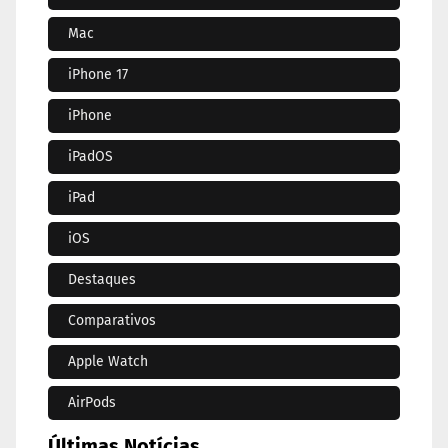
Mac
iPhone 17
iPhone
iPadOS
iPad
iOS
Destaques
Comparativos
Apple Watch
AirPods
Últimas Notícias