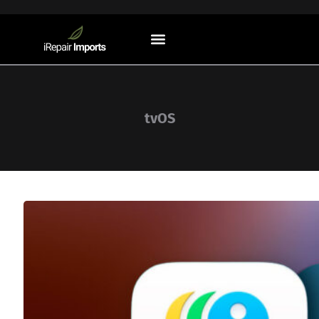
Sistemas Operacionais
tvOS