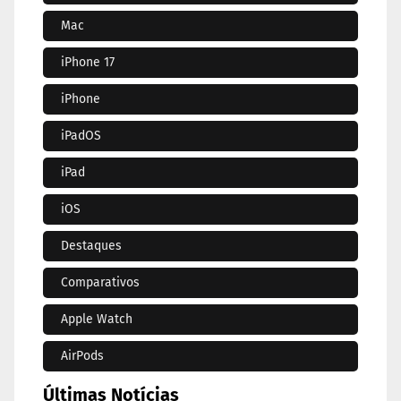
Mac
iPhone 17
iPhone
iPadOS
iPad
iOS
Destaques
Comparativos
Apple Watch
AirPods
Últimas Notícias