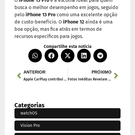
O
iPhone 15 Pro
é a escolha ideal para quem
busca o melhor desempenho em jogos, seguido
pelo
iPhone 13 Pro
como uma excelente opção
de custo-benefício. O
iPhone 12
ainda é uma
boa opção, mas fica atrás em termos de
recursos específicos para jogos.
Compartilhe esta notícia
ANTERIOR
PRÓXIMO
Apple CarPlay contribui para maior satisfação dos veículos na última pesquisa.
Fotos Inéditas Revelam o Design do Novo iPhone 16 Pro
Categorias
watchOS
Vision Pro