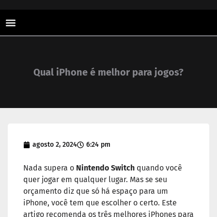
Sistemas Operacionais
Qual iPhone é melhor para jogos?
agosto 2, 2024
6:24 pm
Nada supera o
Nintendo Switch
quando você
quer jogar em qualquer lugar. Mas se seu
orçamento diz que só há espaço para um
iPhone, você tem que escolher o certo. Este
artigo recomenda os três melhores iPhones para