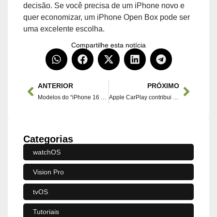
decisão. Se você precisa de um iPhone novo e
quer economizar, um iPhone Open Box pode ser
uma excelente escolha.
Compartilhe esta notícia
ANTERIOR
PRÓXIMO
Modelos do “iPhone 16 Pro” vão suportar Wi-Fi 7.
Apple CarPlay contribui para maior satisfação dos veículos na última pesquisa.
Categorias
watchOS
Vision Pro
tvOS
Tutoriais