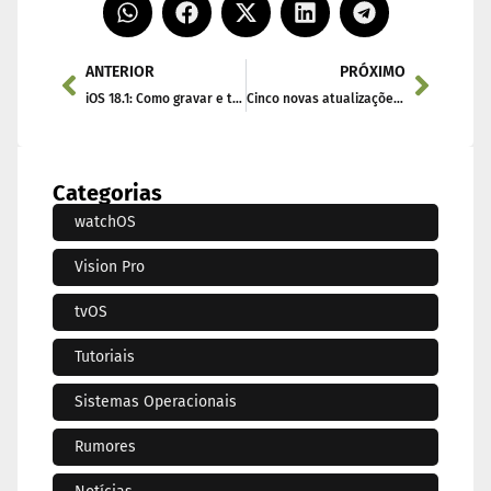
ANTERIOR
PRÓXIMO
iOS 18.1: Como gravar e transcrever chamadas telefônicas
Cinco novas atualizações do iPad mini 7 que você pode ter perdido
Categorias
watchOS
Vision Pro
tvOS
Tutoriais
Sistemas Operacionais
Rumores