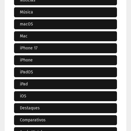
Notícias
Música
macOS
Mac
iPhone 17
iPhone
iPadOS
iPad
iOS
Destaques
Comparativos