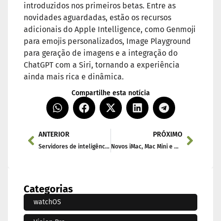
introduzidos nos primeiros betas. Entre as
novidades aguardadas, estão os recursos
adicionais do Apple Intelligence, como Genmoji
para emojis personalizados, Image Playground
para geração de imagens e a integração do
ChatGPT com a Siri, tornando a experiência
ainda mais rica e dinâmica.
Compartilhe esta notícia
ANTERIOR
PRÓXIMO
Servidores de inteligência da Apple devem começar a usar chips M4 no próximo ano após o M2 Ultra neste ano
Novos iMac, Mac Mini e MacBook Pro serão lançados: 10 coisas que você deve saber
Categorias
watchOS