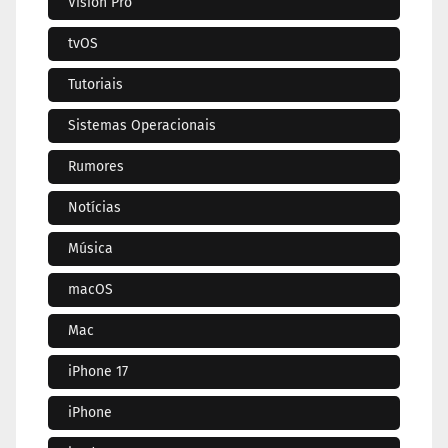
Vision Pro
tvOS
Tutoriais
Sistemas Operacionais
Rumores
Notícias
Música
macOS
Mac
iPhone 17
iPhone