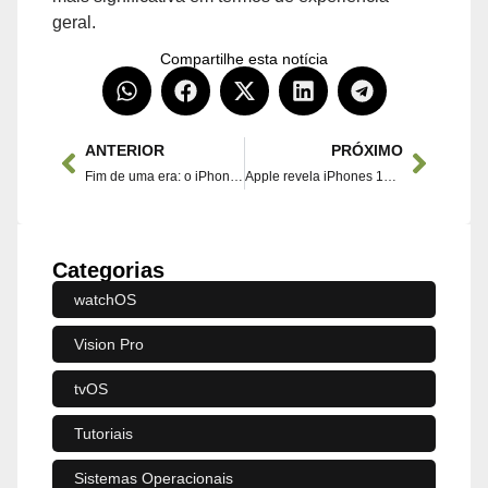
geral.
Compartilhe esta notícia
ANTERIOR
PRÓXIMO
Fim de uma era: o iPhone 16 não incluirá adesivos na caixa
Apple revela iPhones 16 e 16 Plus com maior capacidade de RAM: veja o impacto!
Categorias
watchOS
Vision Pro
tvOS
Tutoriais
Sistemas Operacionais