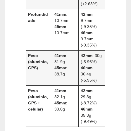
(+2.63%)
Profundid
41mm
:
42mm
:
ade
10.7mm
9.7mm
45mm
:
(-9.35%)
10.7mm
46mm
:
9.7mm
(-9.35%)
Peso
41mm
:
42mm
: 30g
(alumínio,
31.9g
(-5.96%)
GPS)
45mm
:
46mm
:
38.7g
36.4g
(-5.95%)
Peso
41mm
:
42mm
:
(alumínio,
32.1g
29.3g
GPS +
45mm
:
(-8.72%)
celular)
39.0g
46mm
:
35.3g
(-9.49%)