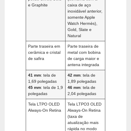
e Graphite
caixa de aço
inoxidável anterior,
somente Apple
Watch Hermès),
Gold, Slate e
Natural
Parte traseira em
Parte traseira de
cerâmica e cristal
metal com bobina
de safira
de carga maior e
antena integrada
41 mm
: tela de
42 mm
: tela de
1,69 polegadas
1,89 polegadas
45 mm
: tela de 1,9
46 mm
: tela de
polegadas
2,04 polegadas
Tela LTPO OLED
Tela LTPO3 OLED
Always-On Retina
Always-On Retina
(taxa de
atualização mais
rápida no modo