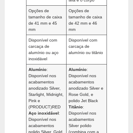
tela e o corpo
Opções de
Opções de
tamanho de caixa
tamanho de caixa
de 41 mm e 45
de 42 mm e 46
mm
mm
Disponível com
Disponível com
carcaça de
carcaça de
alumínio ou aço
alumínio ou titânio
inoxidável
Alumínio
:
Alumínio
:
Disponível nos
Disponível nos
acabamentos
acabamentos
anodizado Silver,
anodizado Silver e
Starlight, Midnight,
Rose Gold, e
Pink e
polido Jet Black
(PRODUCT)RED
Titânio
:
Aço inoxidável
:
Disponível nos
Disponível nos
acabamentos
acabamentos
Silver polido
polido Silver, Gold
(combina com a