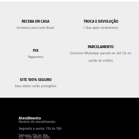
RECEBA EM CASA
TROCA E DEVOLUÇÃO
Enviamos para todo Brasil
7 dias após recebimento
PARCELAMENTO
PIX
Exclusivo WhatsApp: parcele em até 12x no
Pagamento
cartão de crédito
SITE 100% SEGURO
Seus dados estão protegidos
Atendimento
Horário de atendimento
Segunda a sexta: 11h às 18h
Sábado: 11h às 16h
(13) 98123-4515