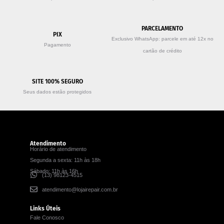
PARCELAMENTO
PIX
Exclusivo WhatsApp: parcele em até 12x no
Pagamento
cartão de crédito
SITE 100% SEGURO
Seus dados estão protegidos
Atendimento
Horário de atendimento
Segunda a sexta: 11h às 18h
Sábado: 11h às 16h
(13) 98123-4515
atendimento@lojairepair.com.br
Links Úteis
Fale Conosco