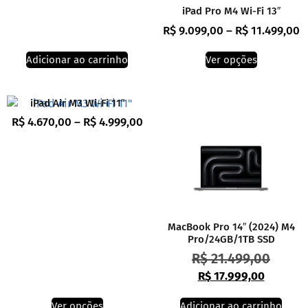
iPad Pro M4 Wi-Fi 13″
R$
9.099,00
–
R$
11.499,00
Adicionar ao carrinho
Ver opções
iPad Air M3 Wi-Fi 11″
R$
4.670,00
–
R$
4.999,00
MacBook Pro 14″ (2024) M4
Pro/24GB/1TB SSD
R$
21.499,00
R$
17.999,00
Ver opções
Adicionar ao carrinho