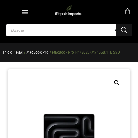
Início
/
Mac
/
MacBook Pro
/ MacBook Pro 14″ (2025) M5 16GB/1TB SSD