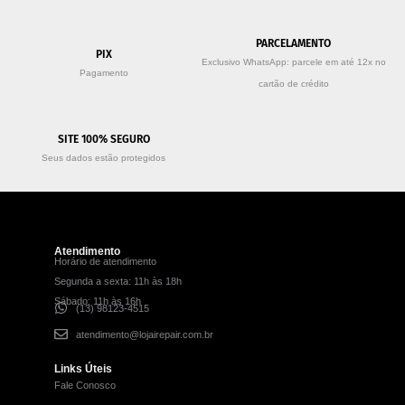
PARCELAMENTO
PIX
Exclusivo WhatsApp: parcele em até 12x no
Pagamento
cartão de crédito
SITE 100% SEGURO
Seus dados estão protegidos
Atendimento
Horário de atendimento
Segunda a sexta: 11h às 18h
Sábado: 11h às 16h
(13) 98123-4515
atendimento@lojairepair.com.br
Links Úteis
Fale Conosco