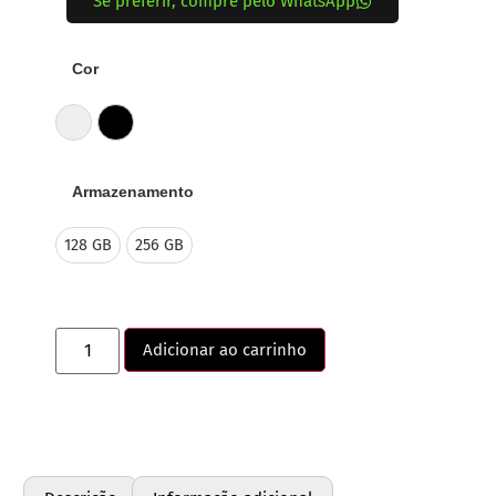
Se preferir, compre pelo WhatsApp
Cor
Branco
Preto
Armazenamento
128 GB
256 GB
Adicionar ao carrinho