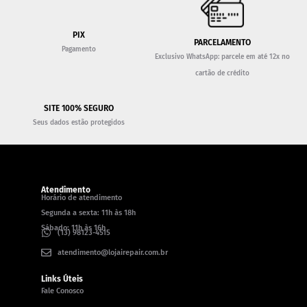
PIX
PARCELAMENTO
Pagamento
Exclusivo WhatsApp: parcele em até 12x no
cartão de crédito
SITE 100% SEGURO
Seus dados estão protegidos
Atendimento
Horário de atendimento
Segunda a sexta: 11h às 18h
Sábado: 11h às 16h
(13) 98123-4515
atendimento@lojairepair.com.br
Links Úteis
Fale Conosco