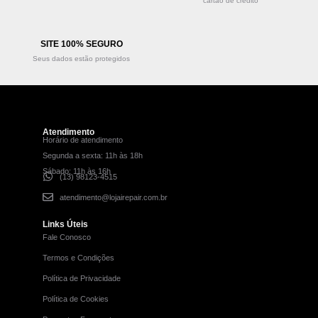
cartão de crédito
SITE 100% SEGURO
Seus dados estão protegidos
Atendimento
Horário de atendimento
Segunda a sexta: 11h às 18h
Sábado: 11h às 16h
(13) 98123-4515
atendimento@lojairepair.com.br
Links Úteis
Fale Conosco
Termos e Condições
Política de Privacidade
Política de Cookies